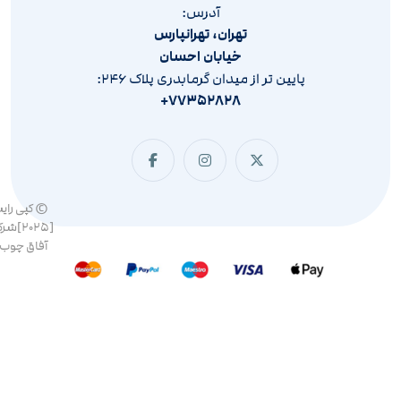
آدرس:
تهران، تهرانپارس
خیابان احسان
پایین تر از میدان گرمابدری پلاک ۲۴۶:
۷۷۳۵۲۸۲۸+
© کپی رای
[۲۰۲۵]ش
آفاق چوب 