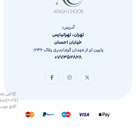
آدرس:
تهران، تهرانپارس
خیابان احسان
پایین تر از میدان گرمابدری پلاک ۲۴۶:
۷۷۳۵۲۸۲۸+
© کپی رای
[۲۰۲۵]ش
آفاق چوب 