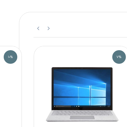
۱۰%
۷%