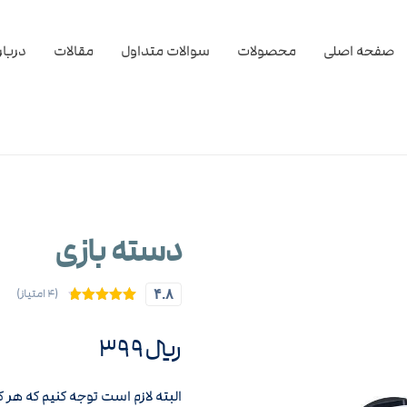
صفحه اصلی
محصولات
سوالات متداول
مقالات
دربار
دسته بازی
(۴ امتیاز)
۴.۸
۴
امتیازدهی
۴.۷۵
از ۵
در
﷼
۳۹۹
امتیازدهی
مشتری
البته لازم است توجه کنیم که هر ک