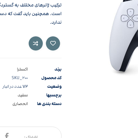
ترکیب ژانرهای مختلف به گستردگ
است. همچنین باید گفت که دست
ندارد.
برند
اکسترا
کد محصول
SKU_۲۰۰
وضعیت
۷۲
عدد در انبار
برچسبها
سفید
دسته بندی ها
انحصاری