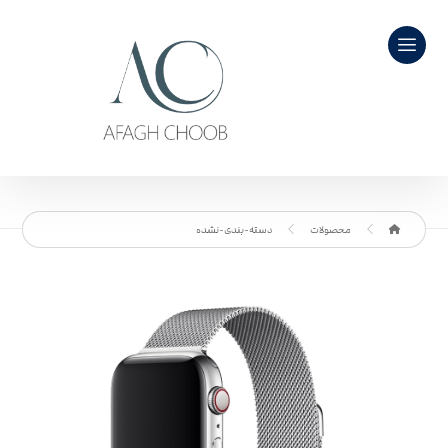
محصولات
دسته-بندی-نشده