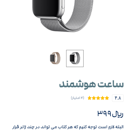
ساعت هوشمند
(۴ امتیاز)
۴.۸
۴
امتیازدهی
۴.۷۵
از ۵
﷼
۳۹۹
در
امتیازدهی
مشتری
البته لازم است توجه کنیم که هر کتاب می تواند در چند ژانر قرار