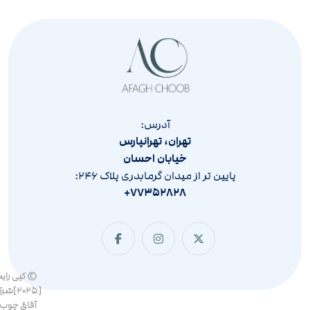
آدرس:
تهران، تهرانپارس
خیابان احسان
پایین تر از میدان گرمابدری پلاک ۲۴۶:
۷۷۳۵۲۸۲۸+
© کپی رای
[۲۰۲۵]ش
آفاق چوب 