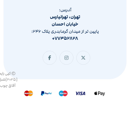
آدرس:
تهران، تهرانپارس
خیابان احسان
پایین تر از میدان گرمابدری پلاک ۲۴۶:
۷۷۳۵۲۸۲۸+
© کپی رای
[۲۰۲۵]ش
آفاق چوب 