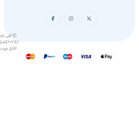
© کپی رای
[۲۰۲۵]ش
آفاق چوب 