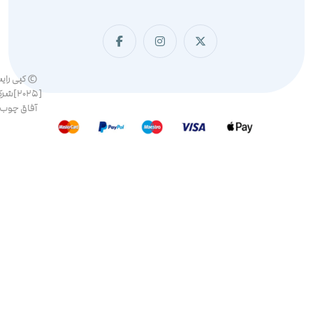
© کپی رای
[۲۰۲۵]ش
آفاق چوب 