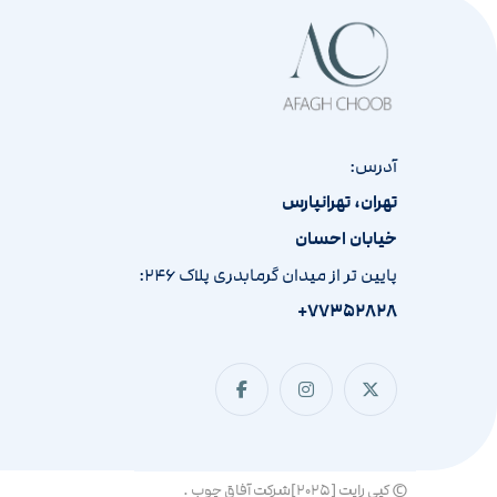
آدرس:
تهران، تهرانپارس
خیابان احسان
پایین تر از میدان گرمابدری پلاک ۲۴۶:
۷۷۳۵۲۸۲۸+
© کپی رایت [۲۰۲۵]شرکت آفاق چوب .