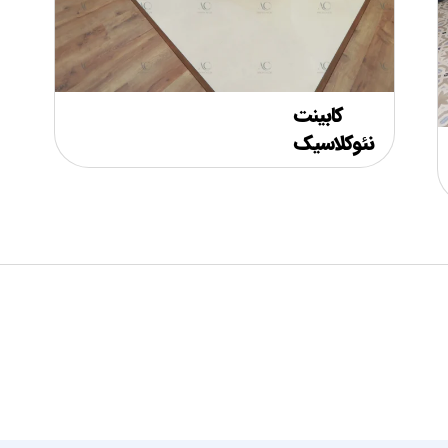
کابینت
نئوکلاسیک