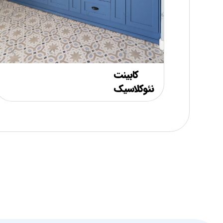
کابینت
نئوکلاسیک