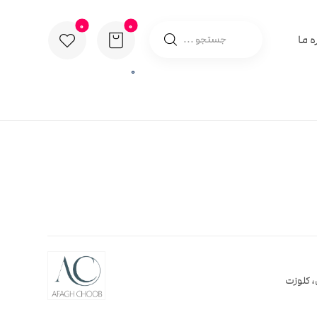
ه ما
0
، کلوزت