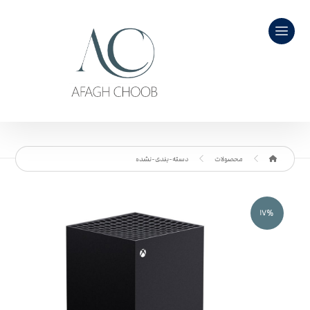
محصولات
دسته-بندی-نشده
۱۷%