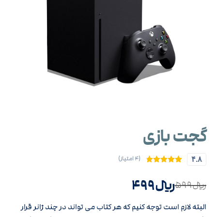
گجت بازی
(۴ امتیاز)
۴.۸
۴
امتیازدهی
۴.۷۵
از ۵
﷼
۴۹۹
﷼
۵۹۹
در
امتیازدهی
مشتری
البته لازم است توجه کنیم که هر کتاب می تواند در چند ژانر قرار