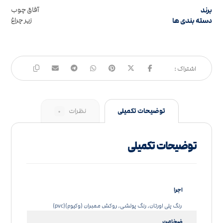
برند
آفاق چوب
دسته بندی ها
زیر چراغ
توضیحات تکمیلی
نظرات
۰
توضیحات تکمیلی
اجرا
رنگ پلی اورتان, رنگ پولشی, روکش ممبران (وکیوم)(pvc)
ضخامت