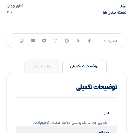
برند
آفاق چوب
دسته بندی ها
تاج
توضیحات تکمیلی
نظرات
۰
توضیحات تکمیلی
اجرا
رنگ پلی اورتان, رنگ پولشی, روکش ممبران (وکیوم)(pvc)
ضخامت