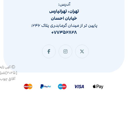
آدرس:
تهران، تهرانپارس
خیابان احسان
پایین تر از میدان گرمابدری پلاک ۲۴۶:
۷۷۳۵۲۸۲۸+
© کپی رای
[۲۰۲۵]ش
آفاق چوب 