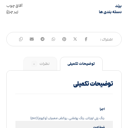
برند
آفاق چوب
دسته بندی ها
زیر چراغ
توضیحات تکمیلی
نظرات
۰
توضیحات تکمیلی
اجرا
رنگ پلی اورتان, رنگ پولشی, روکش ممبران (وکیوم)(pvc)
ضخامت