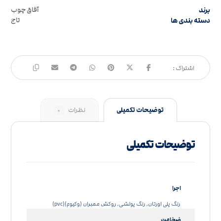
برند
آفاق چوب
دسته بندی ها
تاج
توضیحات تکمیلی
نظرات
۰
توضیحات تکمیلی
اجرا
رنگ پلی اورتان, رنگ پولشی, روکش ممبران (وکیوم)(pvc)
ضخامت