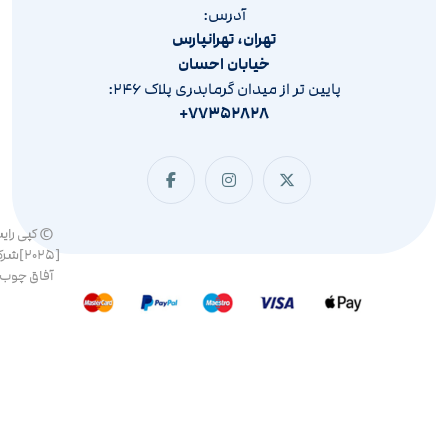
آدرس:
تهران، تهرانپارس
خیابان احسان
پایین تر از میدان گرمابدری پلاک ۲۴۶:
۷۷۳۵۲۸۲۸+
© کپی رای
[۲۰۲۵]ش
آفاق چوب 