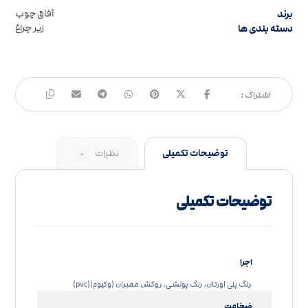
برند
آفاق چوب
دسته بندی ها
زیر چراغ
توضیحات تکمیلی
نظرات
۰
توضیحات تکمیلی
اجرا
رنگ پلی اورتان, رنگ پولشی, روکش ممبران (وکیوم)(pvc)
ضخامت