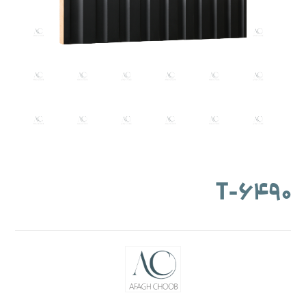
۶۴۹۰-T