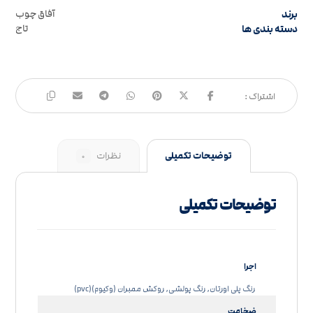
برند
آفاق چوب
دسته بندی ها
تاج
توضیحات تکمیلی
نظرات
۰
توضیحات تکمیلی
اجرا
رنگ پلی اورتان, رنگ پولشی, روکش ممبران (وکیوم)(pvc)
ضخامت