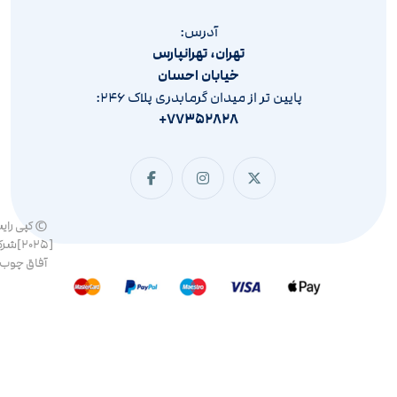
آدرس:
تهران، تهرانپارس
خیابان احسان
پایین تر از میدان گرمابدری پلاک ۲۴۶:
۷۷۳۵۲۸۲۸+
© کپی رای
[۲۰۲۵]ش
آفاق چوب 