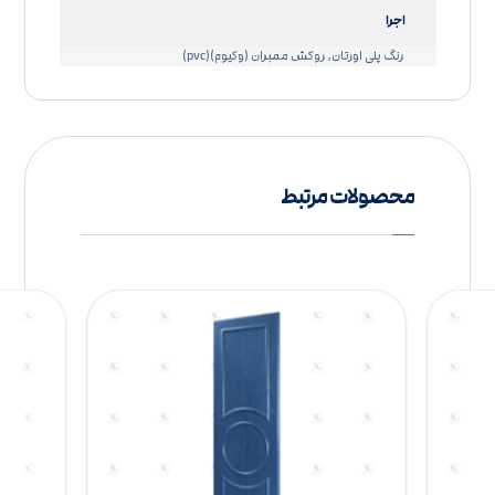
اجرا
رنگ پلی اورتان, روکش ممبران (وکیوم)(pvc)
محصولات مرتبط