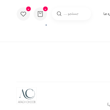
ه ما
0
)