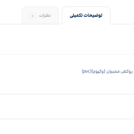
توضیحات تکمیلی
نظرات
۰
روکش ممبران (وکیوم)(pvc)