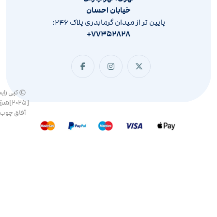
خیابان احسان
پایین تر از میدان گرمابدری پلاک ۲۴۶:
۷۷۳۵۲۸۲۸+
© کپی رای
[۲۰۲۵]ش
آفاق چوب 