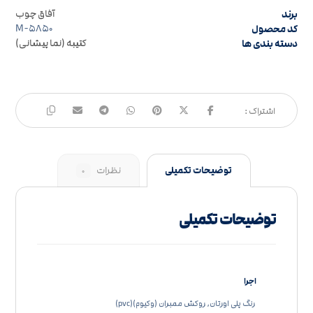
برند
آفاق چوب
کد محصول
M-۵۸۵۰
دسته بندی ها
کتیبه (نما پیشانی)
توضیحات تکمیلی
نظرات
۰
توضیحات تکمیلی
اجرا
رنگ پلی اورتان, روکش ممبران (وکیوم)(pvc)