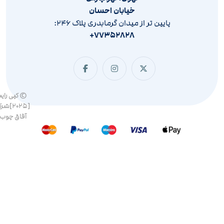
خیابان احسان
پایین تر از میدان گرمابدری پلاک ۲۴۶:
۷۷۳۵۲۸۲۸+
© کپی رای
[۲۰۲۵]ش
آفاق چوب 