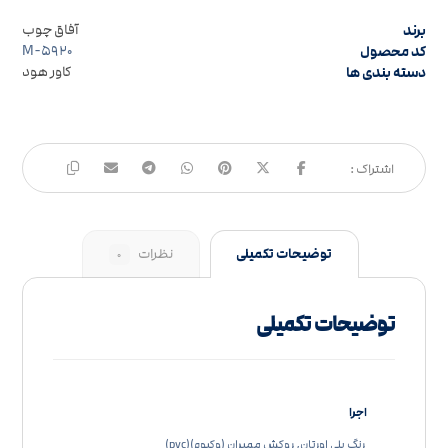
برند
آفاق چوب
کد محصول
M-۵۹۲۰
دسته بندی ها
کاور هود
توضیحات تکمیلی
نظرات
۰
توضیحات تکمیلی
اجرا
رنگ پلی اورتان, روکش ممبران (وکیوم)(pvc)