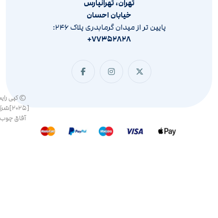
تهران، تهرانپارس
خیابان احسان
پایین تر از میدان گرمابدری پلاک ۲۴۶:
۷۷۳۵۲۸۲۸+
© کپی رای
[۲۰۲۵]ش
آفاق چوب 