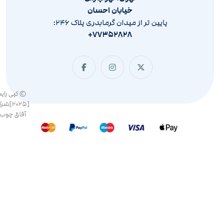
خیابان احسان
پایین تر از میدان گرمابدری پلاک ۲۴۶:
۷۷۳۵۲۸۲۸+
© کپی رای
[۲۰۲۵]ش
آفاق چوب 