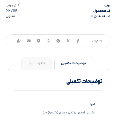
برند
آفاق چوب
کد محصول
M-۷۱۱۴
دسته بندی ها
ستون
توضیحات تکمیلی
نظرات
۰
توضیحات تکمیلی
اجرا
رنگ پلی اورتان, روکش ممبران (وکیوم)(pvc)