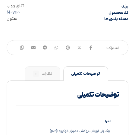
برند
آفاق چوب
کد محصول
M-۷۱۲۰
دسته بندی ها
ستون
توضیحات تکمیلی
نظرات
۰
توضیحات تکمیلی
اجرا
رنگ پلی اورتان, روکش ممبران (وکیوم)(pvc)