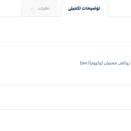
توضیحات تکمیلی
نظرات
۰
روکش ممبران (وکیوم)(pvc)