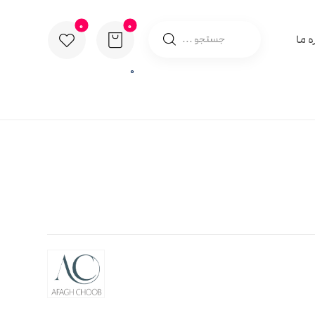
ه ما
0