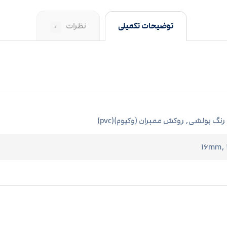
توضیحات تکمیلی
نظرات
۰
 رنگ پولشی, روکش ممبران (وکیوم)(pvc)
۱۶mm,