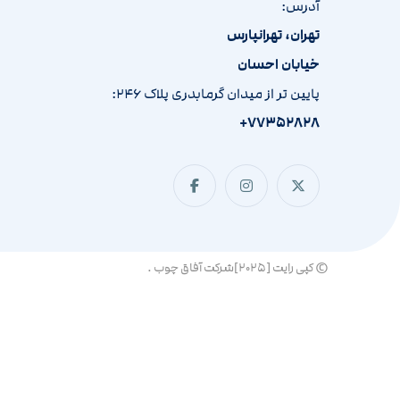
آدرس:
تهران، تهرانپارس
خیابان احسان
پایین تر از میدان گرمابدری پلاک ۲۴۶:
۷۷۳۵۲۸۲۸+
© کپی رایت [۲۰۲۵]شرکت آفاق چوب .