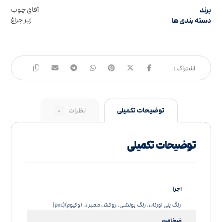
برند
آفاق چوب
دسته بندی ها
زیر چراغ
توضیحات تکمیلی
نظرات
۰
توضیحات تکمیلی
اجرا
رنگ پلی اورتان, رنگ پولشی, روکش ممبران (وکیوم)(pvc)
ضخامت