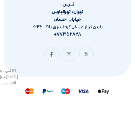
آدرس:
تهران، تهرانپارس
خیابان احسان
پایین تر از میدان گرمابدری پلاک ۲۴۶:
۷۷۳۵۲۸۲۸+
© کپی رای
[۲۰۲۵]ش
آفاق چوب 