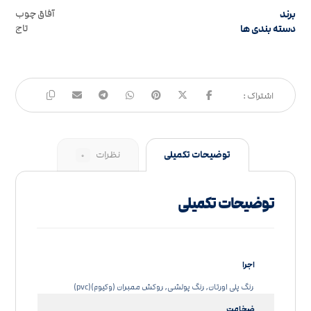
برند
آفاق چوب
دسته بندی ها
تاج
توضیحات تکمیلی
نظرات
۰
توضیحات تکمیلی
اجرا
رنگ پلی اورتان, رنگ پولشی, روکش ممبران (وکیوم)(pvc)
ضخامت