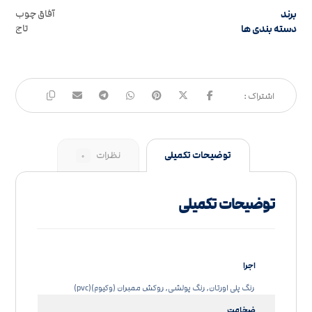
برند
آفاق چوب
دسته بندی ها
تاج
توضیحات تکمیلی
نظرات
۰
توضیحات تکمیلی
اجرا
رنگ پلی اورتان, رنگ پولشی, روکش ممبران (وکیوم)(pvc)
ضخامت