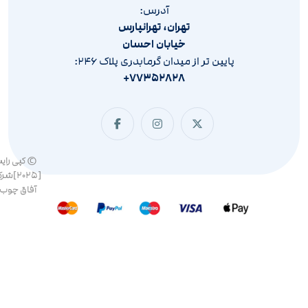
آدرس:
تهران، تهرانپارس
خیابان احسان
پایین تر از میدان گرمابدری پلاک ۲۴۶:
۷۷۳۵۲۸۲۸+
© کپی رای
[۲۰۲۵]ش
آفاق چوب 