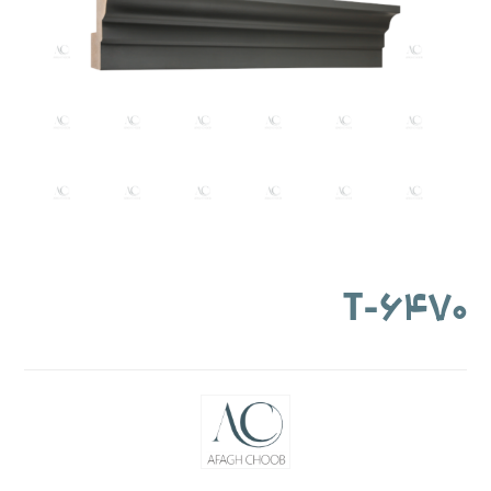
۶۴۷۰-T