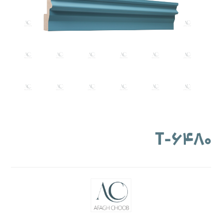
۶۴۸۰-T