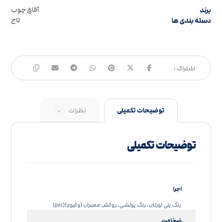
برند
آفاق چوب
دسته بندی ها
تاج
توضیحات تکمیلی
نظرات
۰
توضیحات تکمیلی
اجرا
رنگ پلی اورتان, رنگ پولشی, روکش ممبران (وکیوم)(pvc)
ضخامت