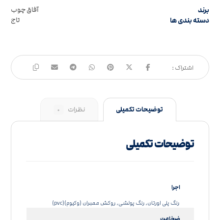
برند
آفاق چوب
دسته بندی ها
تاج
توضیحات تکمیلی
نظرات
۰
توضیحات تکمیلی
اجرا
رنگ پلی اورتان, رنگ پولشی, روکش ممبران (وکیوم)(pvc)
ضخامت