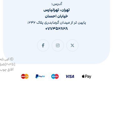
آدرس:
تهران، تهرانپارس
خیابان احسان
پایین تر از میدان گرمابدری پلاک ۲۴۶:
۷۷۳۵۲۸۲۸+
© کپی رای
[۲۰۲۵]ش
آفاق چوب 