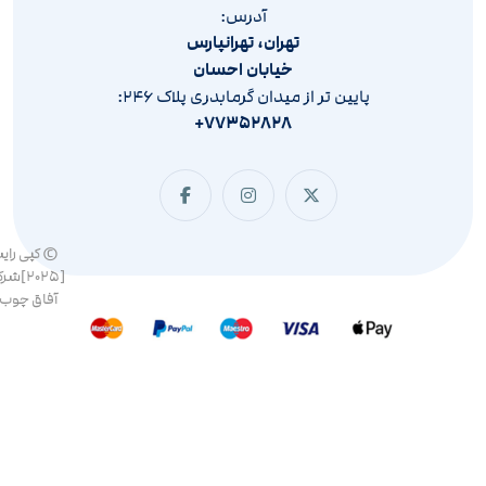
آدرس:
تهران، تهرانپارس
خیابان احسان
پایین تر از میدان گرمابدری پلاک ۲۴۶:
۷۷۳۵۲۸۲۸+
© کپی رای
[۲۰۲۵]ش
آفاق چوب 