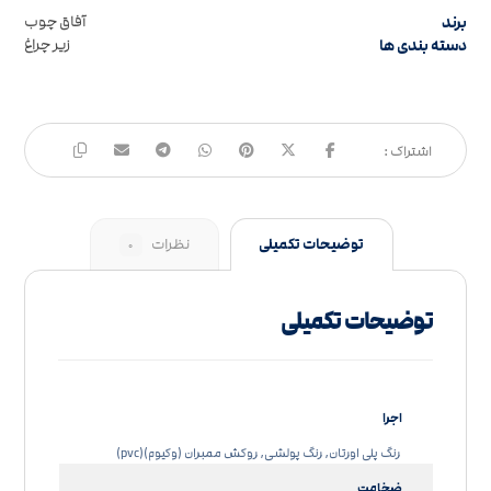
برند
آفاق چوب
دسته بندی ها
زیر چراغ
توضیحات تکمیلی
نظرات
۰
توضیحات تکمیلی
اجرا
رنگ پلی اورتان, رنگ پولشی, روکش ممبران (وکیوم)(pvc)
ضخامت