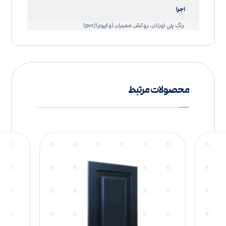
اجرا
رنگ پلی اورتان, روکش ممبران (وکیوم)(pvc)
محصولات مرتبط