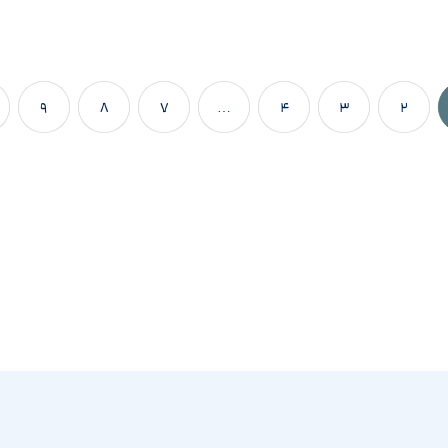
۹
۸
۷
…
۴
۳
۲