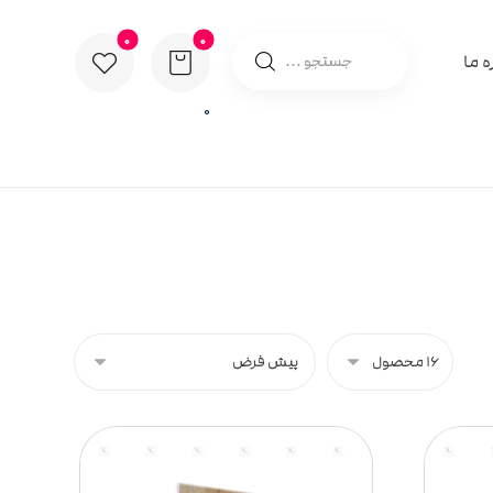
ه ما
0