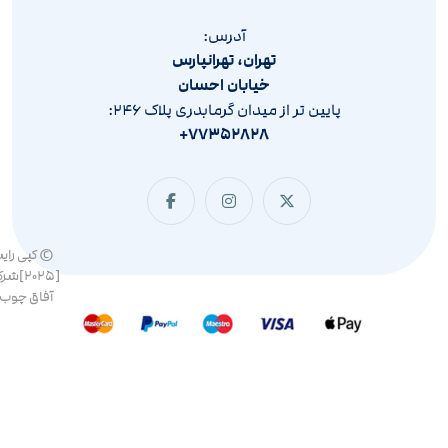
آدرس:
تهران، تهرانپارس
خیابان احسان
پایین تر از میدان گرمابدری پلاک ۲۴۶:
۷۷۳۵۲۸۲۸+
© کپی رای
[۲۰۲۵]ش
آفاق چوب 