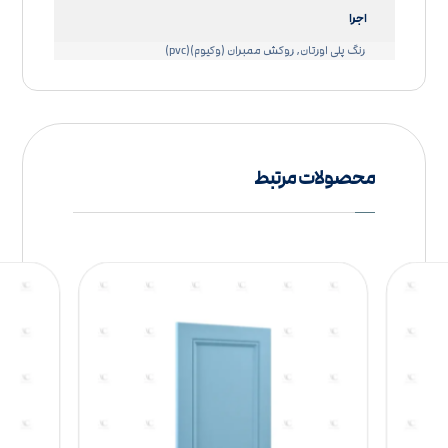
اجرا
رنگ پلی اورتان, روکش ممبران (وکیوم)(pvc)
محصولات مرتبط