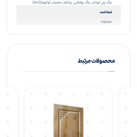
رنگ پلی اورتان, رنگ پولشی, روکش ممبران (وکیوم)(pvc)
ضخامت
۲۵mm
محصولات مرتبط