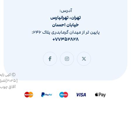
آدرس:
تهران، تهرانپارس
خیابان احسان
پایین تر از میدان گرمابدری پلاک ۲۴۶:
۷۷۳۵۲۸۲۸+
© کپی رای
[۲۰۲۵]ش
آفاق چوب 