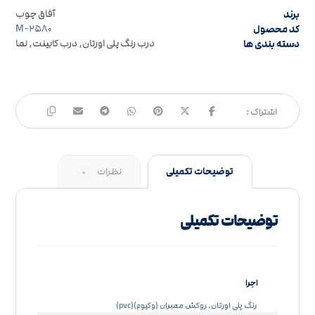
برند
آفاق چوب
کد محصول
M-۲۵۸۰
دسته بندی ها
درب رنگ پلی اورتان
,
درب کابینت
,
نما
توضیحات تکمیلی
نظرات
۰
توضیحات تکمیلی
اجرا
رنگ پلی اورتان, روکش ممبران (وکیوم)(pvc)