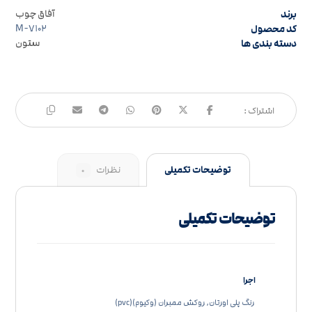
برند
آفاق چوب
کد محصول
M-۷۱۰۲
دسته بندی ها
ستون
توضیحات تکمیلی
نظرات
۰
توضیحات تکمیلی
اجرا
رنگ پلی اورتان, روکش ممبران (وکیوم)(pvc)