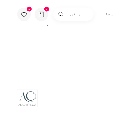
ه ما
0