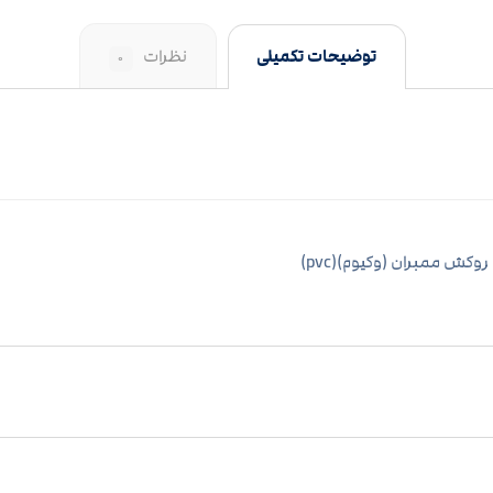
توضیحات تکمیلی
نظرات
۰
روکش ممبران (وکیوم)(pvc)