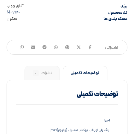
برند
آفاق چوب
کد محصول
M-۷۱۴۰
دسته بندی ها
ستون
توضیحات تکمیلی
نظرات
۰
توضیحات تکمیلی
اجرا
رنگ پلی اورتان, روکش ممبران (وکیوم)(pvc)