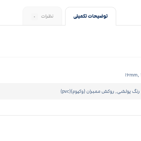
توضیحات تکمیلی
نظرات
۰
۱۶mm,
 رنگ پولشی, روکش ممبران (وکیوم)(pvc)