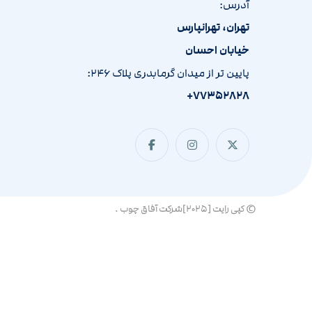
آدرس:
تهران، تهرانپارس
خیابان احسان
پایین تر از میدان گرمابدری پلاک ۲۴۶:
۷۷۳۵۲۸۲۸+
© کپی رایت [۲۰۲۵]شرکت آفاق چوب .