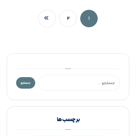
۲
۱
بر چسب ها