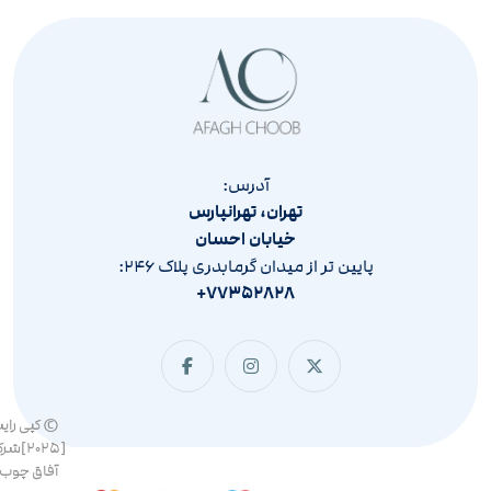
آدرس:
تهران، تهرانپارس
خیابان احسان
پایین تر از میدان گرمابدری پلاک ۲۴۶:
۷۷۳۵۲۸۲۸+
© کپی رای
[۲۰۲۵]ش
آفاق چوب 