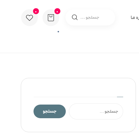
ه ما
0