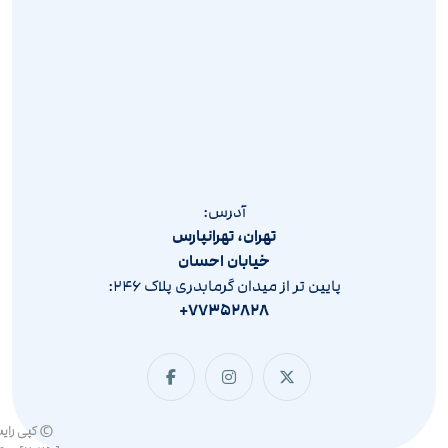
آدرس:
تهران، تهرانپارس
خیابان احسان
پایین تر از میدان گرمابدری پلاک ۲۴۶:
۷۷۳۵۲۸۲۸+
© کپی رای