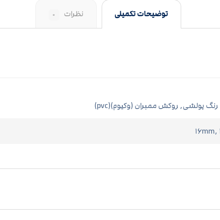
توضیحات تکمیلی
نظرات
۰
 رنگ پولشی, روکش ممبران (وکیوم)(pvc)
۱۶mm,