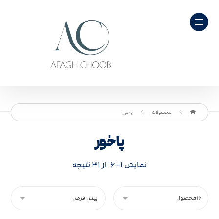
محصولات
پاخور
پاخور
نمایش ۱–۱۶ از ۳۱ نتیجه