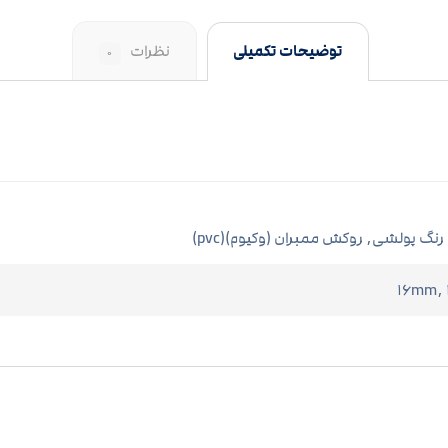
توضیحات تکمیلی
نظرات
۰
 رنگ پولشی, روکش ممبران (وکیوم)(pvc)
۱۶mm,