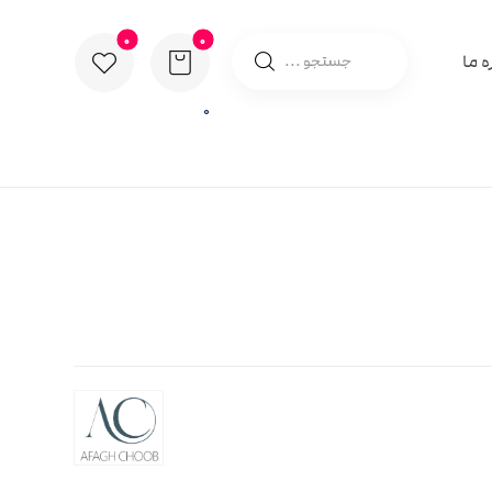
ه ما
0