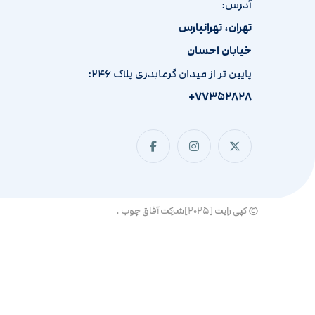
آدرس:
تهران، تهرانپارس
خیابان احسان
پایین تر از میدان گرمابدری پلاک ۲۴۶:
۷۷۳۵۲۸۲۸+
© کپی رایت [۲۰۲۵]شرکت آفاق چوب .