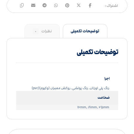
توضیحات تکمیلی
نظرات
۰
توضیحات تکمیلی
اجرا
رنگ پلی اورتان, رنگ پولشی, روکش ممبران (وکیوم)(pvc)
ضخامت
۱۶mm, ۱۸mm, ۲۵mm