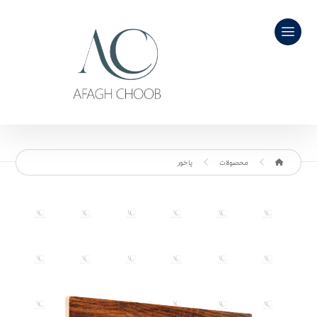
محصولات
پاخور