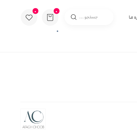
ه ما
0