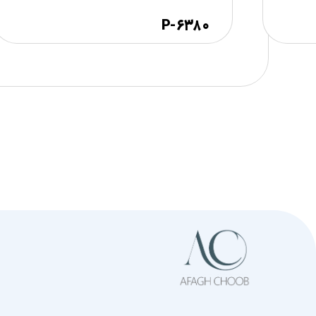
۶۳۸۰-P