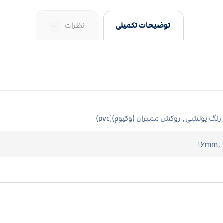
توضیحات تکمیلی
نظرات
۰
 رنگ پولشی, روکش ممبران (وکیوم)(pvc)
۱۶mm,