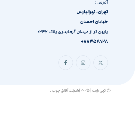
آدرس:
تهران، تهرانپارس
خیابان احسان
پایین تر از میدان گرمابدری پلاک ۲۴۶:
۷۷۳۵۲۸۲۸+
© کپی رایت [۲۰۲۵]شرکت آفاق چوب .