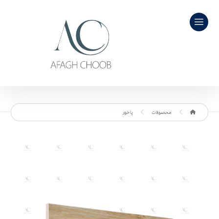
محصولات
پاخور