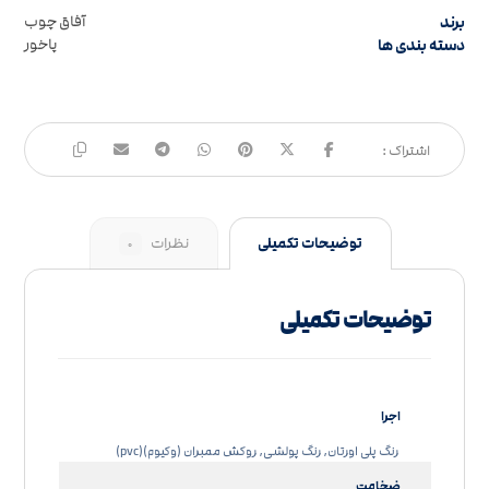
برند
آفاق چوب
دسته بندی ها
پاخور
توضیحات تکمیلی
نظرات
۰
توضیحات تکمیلی
اجرا
رنگ پلی اورتان, رنگ پولشی, روکش ممبران (وکیوم)(pvc)
ضخامت