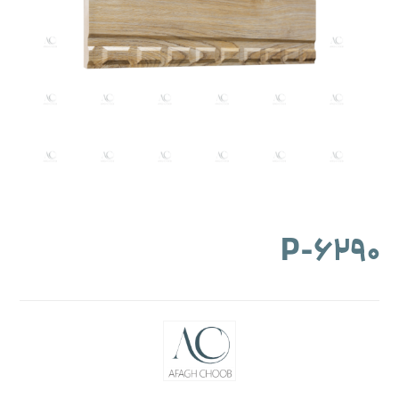
۶۲۹۰-P