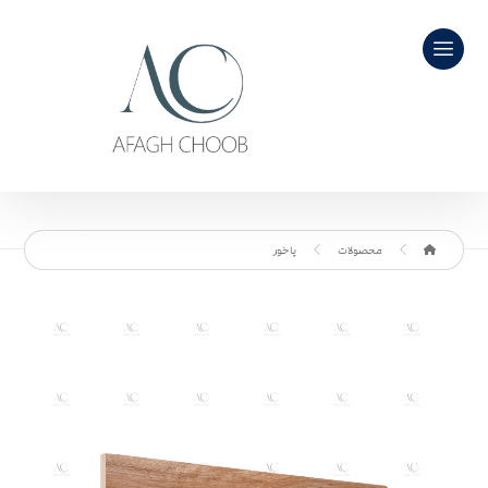
محصولات
پاخور