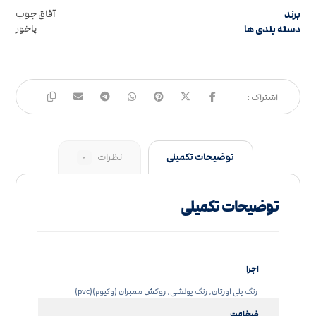
برند
آفاق چوب
دسته بندی ها
پاخور
توضیحات تکمیلی
نظرات
۰
توضیحات تکمیلی
اجرا
رنگ پلی اورتان, رنگ پولشی, روکش ممبران (وکیوم)(pvc)
ضخامت